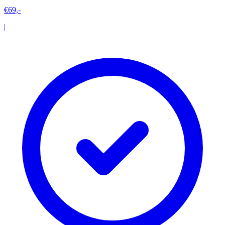
€69,-
|