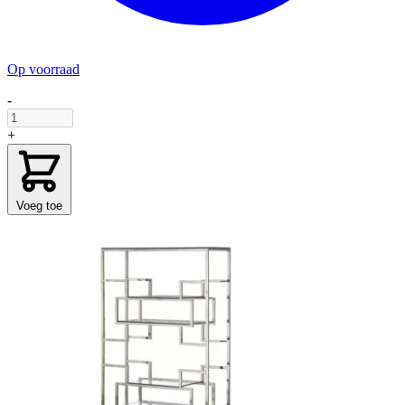
Op voorraad
-
+
Voeg toe