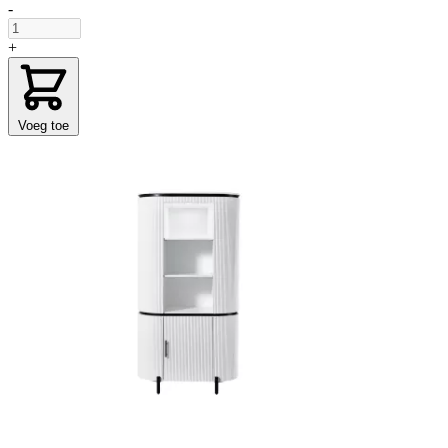
-
+
Voeg toe