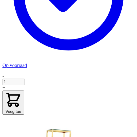
Op voorraad
-
+
Voeg toe