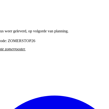
tus weer geleverd, op volgorde van planning.
de code: ZOMERSTOP26
te zomerrooster
.