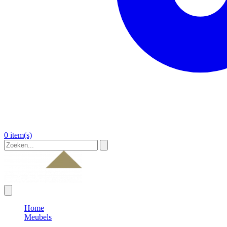
0 item(s)
Home
Meubels