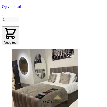
Op voorraad
-
+
Voeg toe