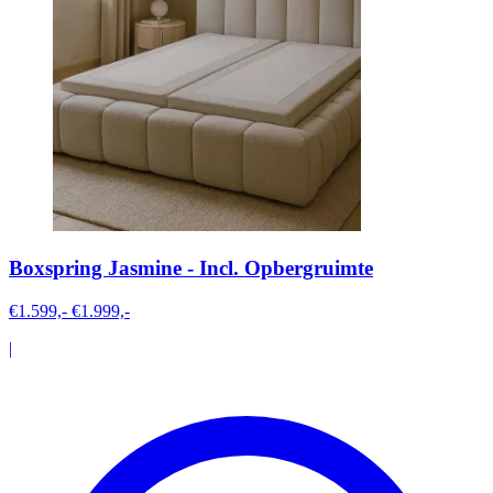
Boxspring Jasmine - Incl. Opbergruimte
€1.599,-
€1.999,-
|