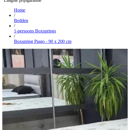
Laagste prijsgarantie
Home
/
Bedden
/
1-persoons Boxsprings
/
Boxspring Piago - 90 x 200 cm