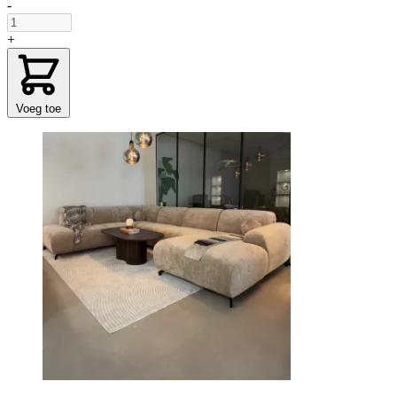
-
+
Voeg toe