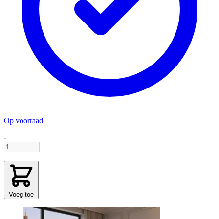
Op voorraad
-
+
Voeg toe