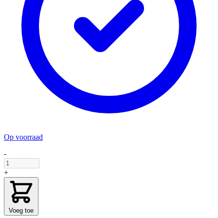
Op voorraad
-
+
Voeg toe