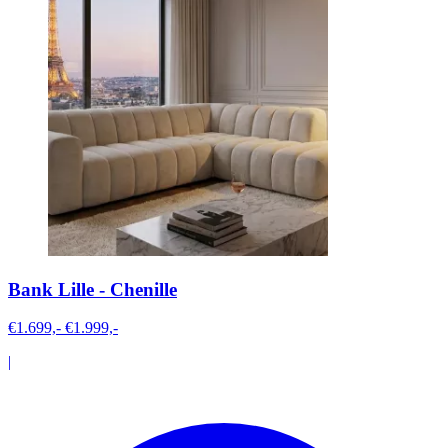
Bank Lille - Chenille
€1.699,-
€1.999,-
|