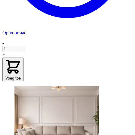
Op voorraad
-
+
Voeg toe