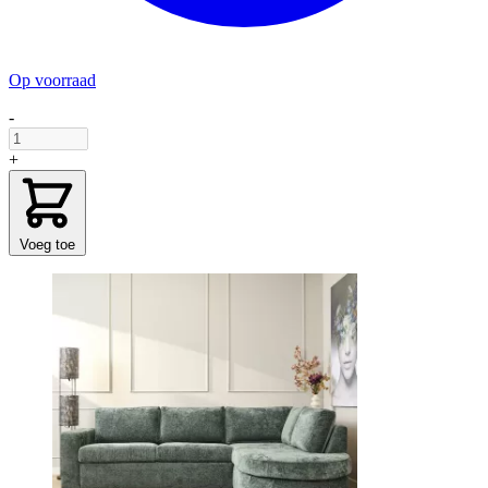
Op voorraad
-
+
Voeg toe