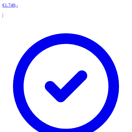
€1.749,-
|