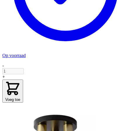
Op voorraad
-
+
Voeg toe