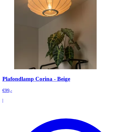
Plafondlamp Corina - Beige
€99,-
|