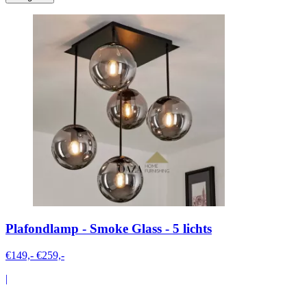
Plafondlamp - Smoke Glass - 5 lichts
€149,-
€259,-
|