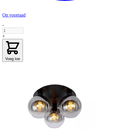
Op voorraad
-
+
Voeg toe