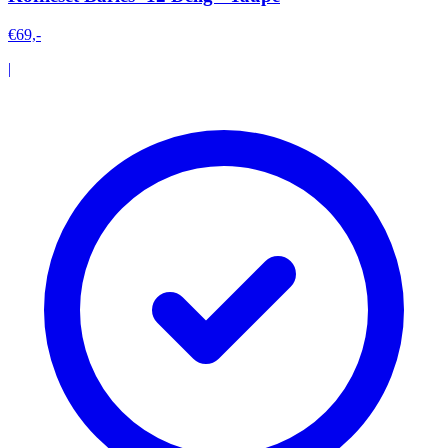
€69,-
|