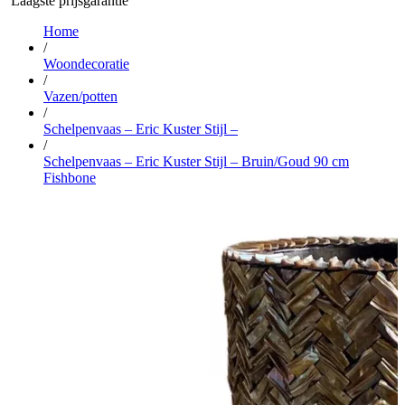
Laagste prijsgarantie
Home
/
Woondecoratie
/
Vazen/potten
/
Schelpenvaas – Eric Kuster Stijl –
/
Schelpenvaas – Eric Kuster Stijl – Bruin/Goud 90 cm
Fishbone