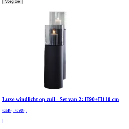
Voeg toe
Luxe windlicht op zuil - Set van 2: H90+H110 cm
€449,-
€599,-
|