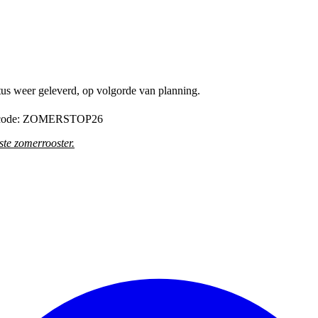
tus weer geleverd, op volgorde van planning.
de code: ZOMERSTOP26
te zomerrooster
.