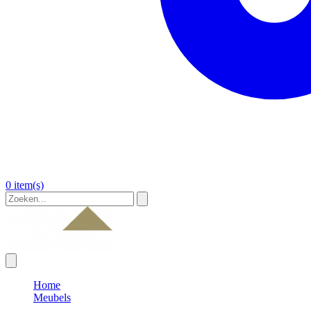
0 item(s)
Home
Meubels