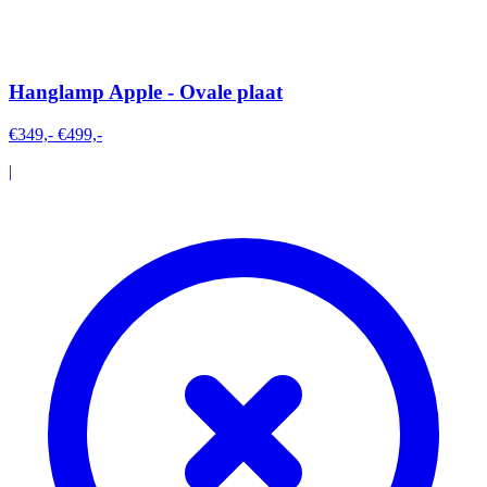
Hanglamp Apple - Ovale plaat
€349,-
€499,-
|