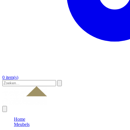
0 item(s)
Home
Meubels