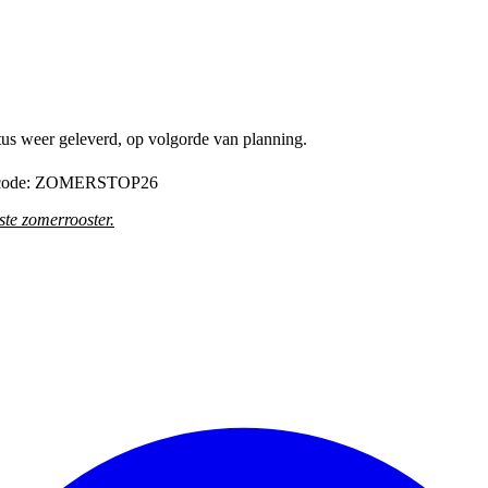
tus weer geleverd, op volgorde van planning.
de code: ZOMERSTOP26
te zomerrooster
.