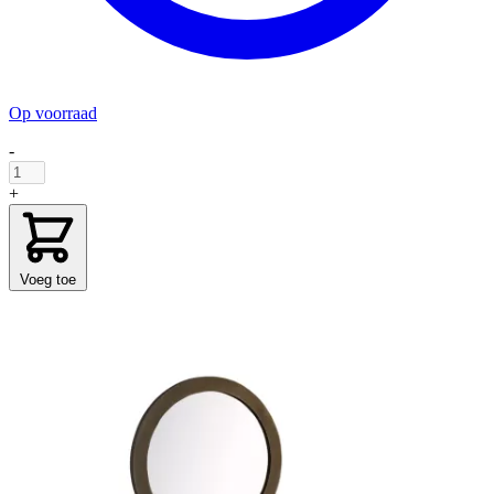
Op voorraad
-
+
Voeg toe