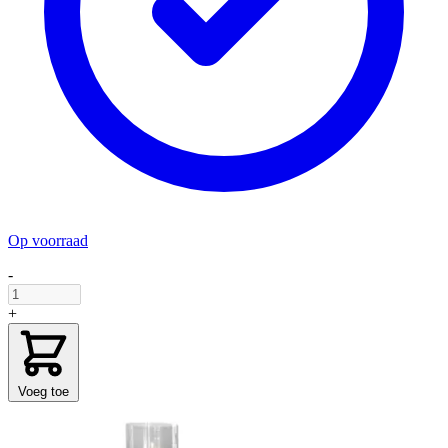
Op voorraad
-
+
Voeg toe