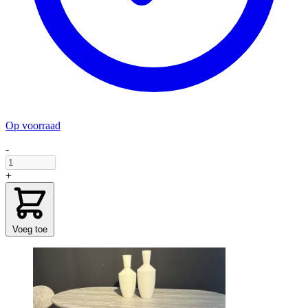
Op voorraad
-
+
Voeg toe