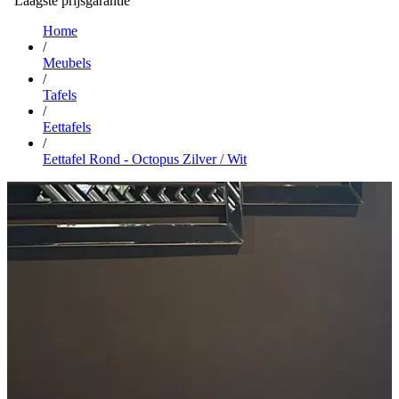
Laagste prijsgarantie
…
Home
/
Meubels
/
Tafels
/
Eettafels
/
Eettafel Rond - Octopus Zilver / Wit