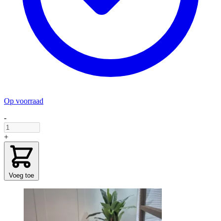
Op voorraad
-
+
Voeg toe