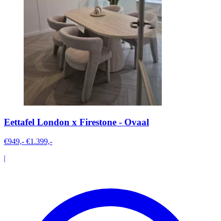
Eettafel London x Firestone - Ovaal
€949,-
€1.399,-
|