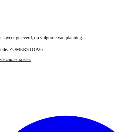
tus weer geleverd, op volgorde van planning.
de code: ZOMERSTOP26
te zomerrooster
.