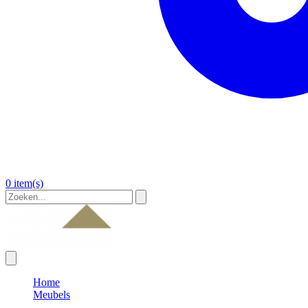
0 item(s)
Home
Meubels