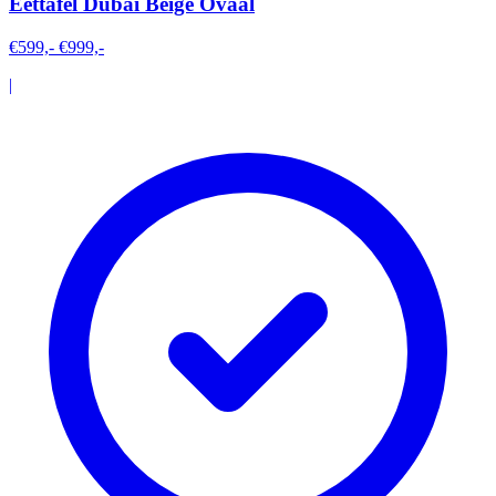
Eettafel Dubai Beige Ovaal
€599,-
€999,-
|