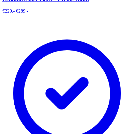
€229,-
€289,-
|