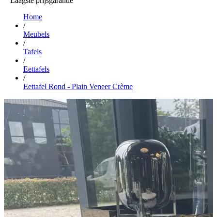
Laagste prijsgarantie
Home
/
Meubels
/
Tafels
/
Eettafels
/
Eettafel Rond - Plain Veneer Crème