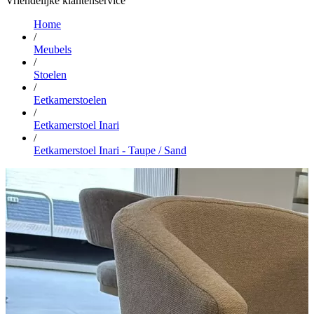
Vriendelijke klantenservice
Home
/
Meubels
/
Stoelen
/
Eetkamerstoelen
/
Eetkamerstoel Inari
/
Eetkamerstoel Inari - Taupe / Sand