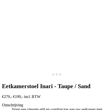
Eetkamerstoel Inari - Taupe / Sand
€279,-
€199,- incl. BTW
Omschrijving
Voeg een vleugje stijl en comfort toe aan uw eetkamer met