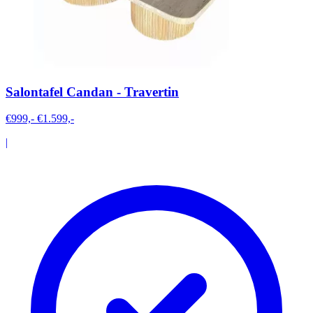
Salontafel Candan - Travertin
€999,-
€1.599,-
|