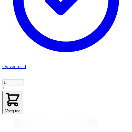
Op voorraad
-
+
Voeg toe