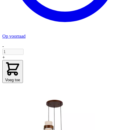
Op voorraad
-
+
Voeg toe