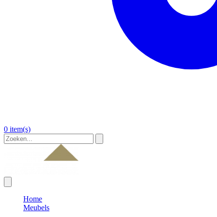
0 item(s)
Home
Meubels