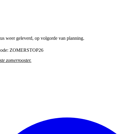
tus weer geleverd, op volgorde van planning.
de code: ZOMERSTOP26
te zomerrooster
.