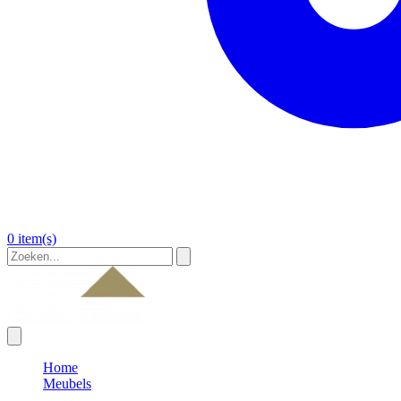
0 item(s)
Home
Meubels