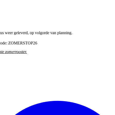
tus weer geleverd, op volgorde van planning.
de code: ZOMERSTOP26
te zomerrooster
.