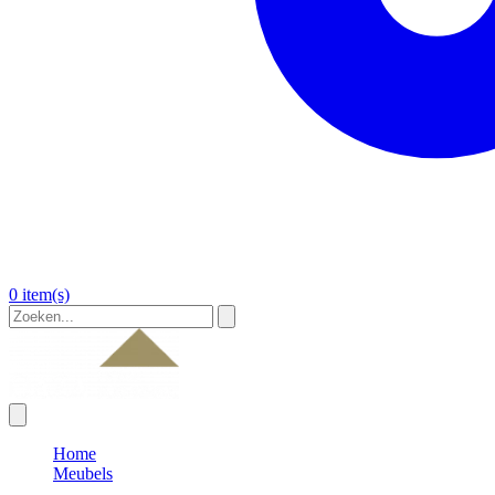
0 item(s)
Home
Meubels