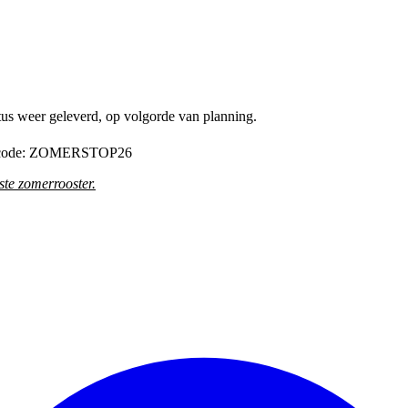
tus weer geleverd, op volgorde van planning.
de code: ZOMERSTOP26
te zomerrooster
.