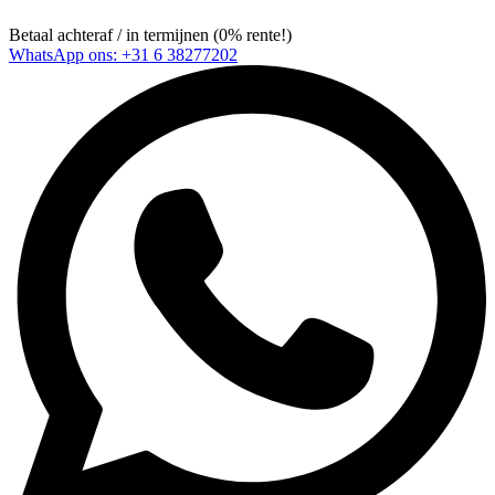
Betaal achteraf / in termijnen (0% rente!)
WhatsApp ons: +31 6 38277202