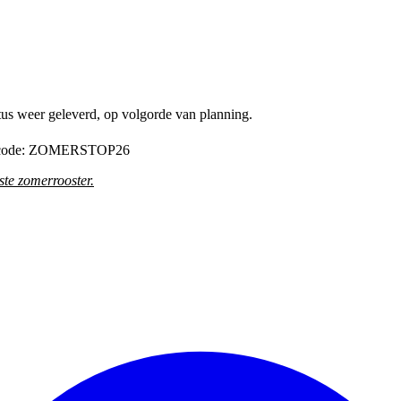
tus weer geleverd, op volgorde van planning.
de code: ZOMERSTOP26
te zomerrooster
.