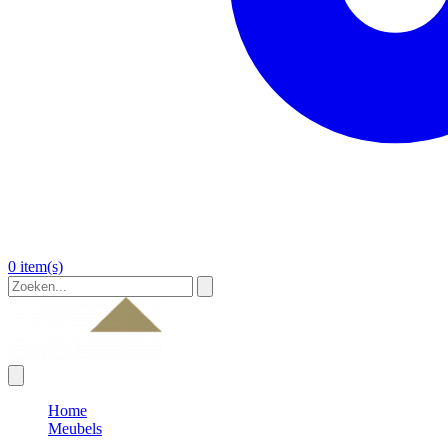
0 item(s)
Home
Meubels