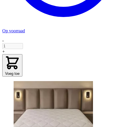
Op voorraad
-
+
Voeg toe