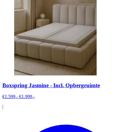
Boxspring Jasmine - Incl. Opbergruimte
€1.599,-
€1.999,-
|