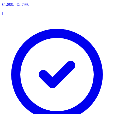
€1.899,-
€2.799,-
|