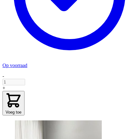
Op voorraad
-
+
Voeg toe