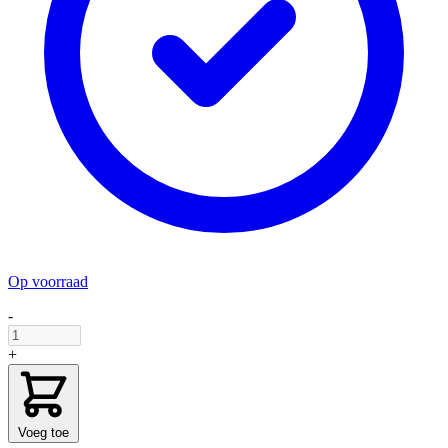
Op voorraad
-
+
Voeg toe