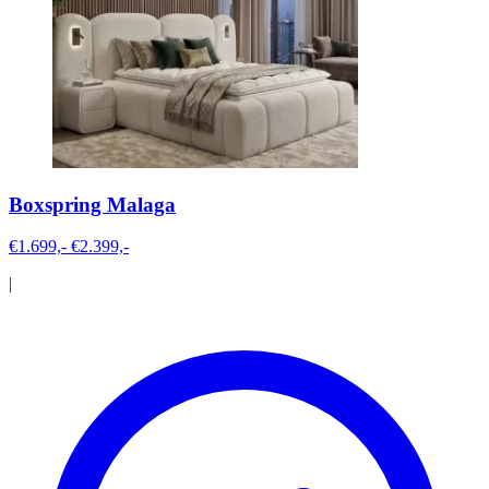
Boxspring Malaga
€1.699,-
€2.399,-
|