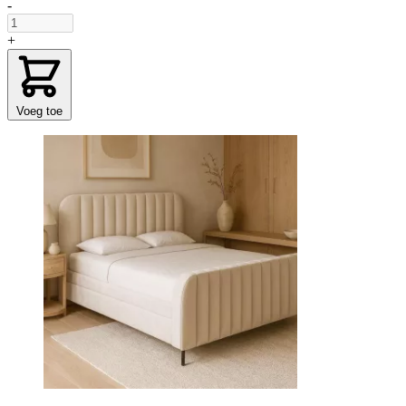
-
+
Voeg toe