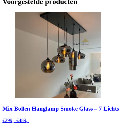
Voorgestelde producten
Mix Bollen Hanglamp Smoke Glass – 7 Lichts
€299,-
€489,-
|