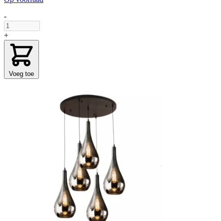
-
+
Voeg toe