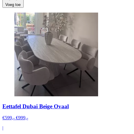
Voeg toe
Eettafel Dubai Beige Ovaal
€599,-
€999,-
|