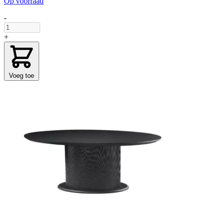
Op voorraad
-
+
Voeg toe