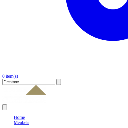
0 item(s)
Home
Meubels