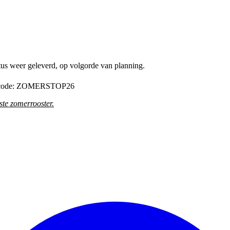
tus weer geleverd, op volgorde van planning.
de code: ZOMERSTOP26
te zomerrooster
.